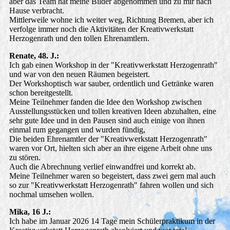
aber das Team hat meine Bilder abgenommen und zu mir nach
Hause verbracht.
Mittlerweile wohne ich weiter weg, Richtung Bremen, aber ich
verfolge immer noch die Aktivitäten der Kreativwerkstatt
Herzogenrath und den tollen Ehrenamtlern.
Renate, 48. J.:
Ich gab einen Workshop in der "Kreativwerkstatt Herzogenrath"
und war von den neuen Räumen begeistert.
Der Workshoptisch war sauber, ordentlich und Getränke waren
schon bereitgestellt.
Meine Teilnehmer fanden die Idee den Workshop zwischen
Ausstellungsstücken und tollen kreativen Ideen abzuhalten, eine
sehr gute Idee und in den Pausen sind auch einige von ihnen
einmal rum gegangen und wurden fündig,
Die beiden Ehrenamtler der "Kreativwerkstatt Herzogenrath"
waren vor Ort, hielten sich aber an ihre eigene Arbeit ohne uns
zu stören.
Auch die Abrechnung verlief einwandfrei und korrekt ab.
Meine Teilnehmer waren so begeistert, dass zwei gern mal auch
so zur "Kreativwerkstatt Herzogenrath" fahren wollen und sich
nochmal umsehen wollen.
Mika, 16 J.:
Ich habe im Januar 2026 14 Tage mein Schülerpraktikum in der