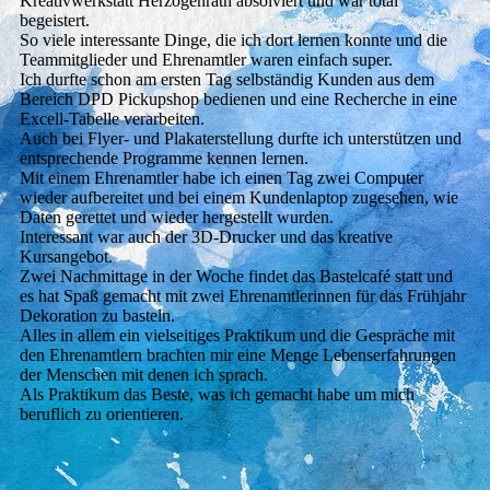
Kreativwerkstatt Herzogenrath absolviert und war total
begeistert.
So viele interessante Dinge, die ich dort lernen konnte und die
Teammitglieder und Ehrenamtler waren einfach super.
Ich durfte schon am ersten Tag selbständig Kunden aus dem
Bereich DPD Pickupshop bedienen und eine Recherche in eine
Excell-Tabelle verarbeiten.
Auch bei Flyer- und Plakaterstellung durfte ich unterstützen und
entsprechende Programme kennen lernen.
Mit einem Ehrenamtler habe ich einen Tag zwei Computer
wieder aufbereitet und bei einem Kundenlaptop zugesehen, wie
Daten gerettet und wieder hergestellt wurden.
Interessant war auch der 3D-Drucker und das kreative
Kursangebot.
Zwei Nachmittage in der Woche findet das Bastelcafé statt und
es hat Spaß gemacht mit zwei Ehrenamtlerinnen für das Frühjahr
Dekoration zu basteln.
Alles in allem ein vielseitiges Praktikum und die Gespräche mit
den Ehrenamtlern brachten mir eine Menge Lebenserfahrungen
der Menschen mit denen ich sprach.
Als Praktikum das Beste, was ich gemacht habe um mich
beruflich zu orientieren.