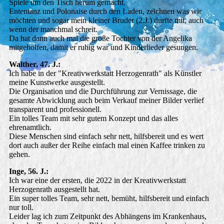
Spiele um den Tisch herum gemacht.
Ententanz und Polonaise durch den Laden, zeichnen was wir
möchten und sogar mein kleiner Bruder (2.J.) durfte mit, auch
wenn der manchmal schreit.
Da hat dann auch mal die große Tochter von der Angelika
mitgeholfen, damit er ruhig war und Kinderlieder gesungen.
Walther, 47. J.:
Ich habe in der "Kreativwerkstatt Herzogenrath" als Künstler
meine Kunstwerke ausgestellt.
Die Organisation und die Durchführung zur Vernissage, die
gesamte Abwicklung auch beim Verkauf meiner Bilder verlief
transparent und professionell.
Ein tolles Team mit sehr gutem Konzept und das alles
ehrenamtlich.
Diese Menschen sind einfach sehr nett, hilfsbereit und es wert
dort auch außer der Reihe einfach mal einen Kaffee trinken zu
gehen.
Inge, 56. J.:
Ich war eine der ersten, die 2022 in der Kreativwerkstatt
Herzogenrath ausgestellt hat.
Ein super tolles Team, sehr nett, bemüht, hilfsbereit und einfach
nur toll.
Leider lag ich zum Zeitpunkt des Abhängens im Krankenhaus,