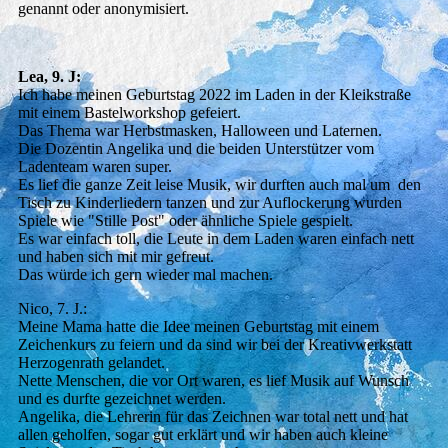
genannt oder anonymisiert.
Lea, 9. J:
Ich habe meinen Geburtstag 2022 im Laden in der Kleikstraße
mit einem Bastelworkshop gefeiert.
Das Thema war Herbstmasken, Halloween und Laternen.
Die Dozentin Angelika und die beiden Unterstützer vom
Ladenteam waren super.
Es lief die ganze Zeit leise Musik, wir durften auch mal um den
Tisch zu Kinderliedern tanzen und zur Auflockerung wurden
Spiele wie "Stille Post" oder ähnliche Spiele gespielt.
Es war einfach toll, die Leute in dem Laden waren einfach nett
und haben sich mit mir gefreut.
Das würde ich gern wieder mal machen.
Nico, 7. J.:
Meine Mama hatte die Idee meinen Geburtstag mit einem
Zeichenkurs zu feiern und da sind wir bei der Kreativwerkstatt
Herzogenrath gelandet.
Nette Menschen, die vor Ort waren, es lief Musik auf Wunsch
und es durfte gezeichnet werden.
Angelika, die Lehrerin für das Zeichnen war total nett und hat
allen geholfen, sogar gut erklärt und wir haben auch kleine